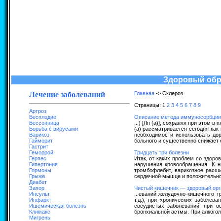
Здоровый обра
Лечение заболеваний
Главная
-> Склероз
Страницы: 1
2
3
4
5
6
7
8
9
Артроз
Бесплодие
Описание метода иммуносорбции
Бессонница
...) [Лп (а)], сохраняя при этом
Борьба с вирусами
(а) рассматривается сегодня ка
Варикоз
необходимости использовать до
Гайморит
больного и существенно снижает 
Гастрит
Геморрой
Тридцать три болезни
Герпес
Итак, от каких проблем со здоро
Гипертония
нарушения кровообращения. К н
Гормоны
тромбофлебит, варикозное расши
Грыжа
сердечной мышце и положительно 
Диабет
Запор
Чистый кишечник — здоровый ор
Инсульт
...еваний желудочно-кишечного т
Инфаркт
т.д.), при хронических заболе
Ишемическая болезнь
сосудистых заболеваний, при о
Климакс
бронхиальной астмы. При алкогол
Мигрень