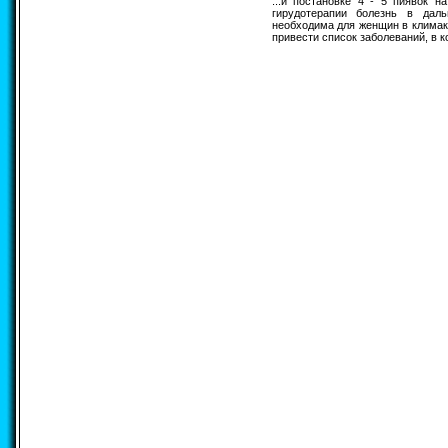
...и постановке 4 - 5 пиявок н
гирудотерапии болезнь в дал
необходима для женщин в климак
привести список заболеваний, в 