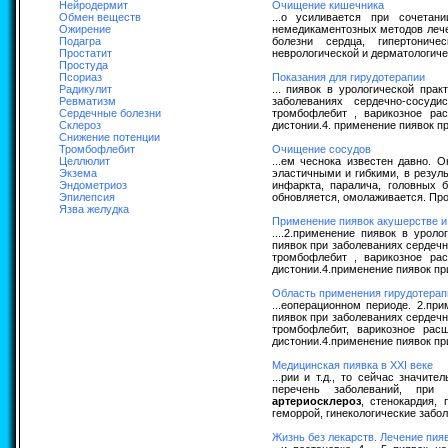
Нейродермит
Очищение кишечника
Обмен веществ
...о усиливается при сочетан
Ожирение
немедикаментозных методов лече
Подагра
болезни сердца, гипертониче
Простатит
неврологической и дерматологичес
Простуда
Псориаз
Показания для гирудотерапии
Радикулит
... пиявок в урологической пра
Ревматизм
заболеваниях сердечно-сосуд
Сердечные болезни
тромбофлебит , варикозное рас
Склероз
дистонии.4. применение пиявок пр
Снижение потенции
Тромбофлебит
Очищение сосудов
Целлюлит
...ем чеснока известен давно. 
Экзема
эластичными и гибкими, в резул
Эндометриоз
инфаркта, паралича, головных 
Эпилепсия
обновляется, омолаживается. Проц
Язва желудка
Применение пиявок акушерстве и 
....2.применение пиявок в урол
пиявок при заболеваниях сердечн
тромбофлебит , варикозное рас
дистонии.4.применение пиявок при
Область применения гирудотерап
...еоперационном периоде. 2.пр
пиявок при заболеваниях сердечн
тромбофлебит, варикозное рас
дистонии.4.применение пиявок при
Медицинская пиявка в XXI веке
...рии и т.д., то сейчас значи
перечень заболеваний, при 
артериосклероз
, стенокардия,
геморрой, гинекологические забо
Жизнь без лекарств. Лечение пия